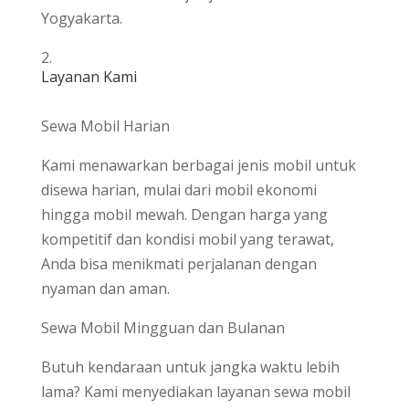
Yogyakarta.
Layanan Kami
Sewa Mobil Harian
Kami menawarkan berbagai jenis mobil untuk
disewa harian, mulai dari mobil ekonomi
hingga mobil mewah. Dengan harga yang
kompetitif dan kondisi mobil yang terawat,
Anda bisa menikmati perjalanan dengan
nyaman dan aman.
Sewa Mobil Mingguan dan Bulanan
Butuh kendaraan untuk jangka waktu lebih
lama? Kami menyediakan layanan sewa mobil