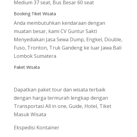
Medium 37 seat, Bus Besar 60 seat
Booking Tiket Wisata
Anda membutuhkan kendaraan dengan
muatan besar, kami CV Guntur Sakti
Menyediakan Jasa Sewa Dump, Engkel, Double,
Fuso, Tronton, Truk Gandeng ke luar Jawa Bali
Lombok Sumatera
Paket Wisata
Dapatkan paket tour dan wisata terbaik
dengan harga termurah lengkap dengan
Transportasi All in one, Guide, Hotel, Tiket
Masuk Wisata
Ekspedisi Kontainer