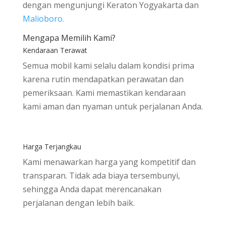
dengan mengunjungi Keraton Yogyakarta dan
Malioboro.
Mengapa Memilih Kami?
Kendaraan Terawat
Semua mobil kami selalu dalam kondisi prima
karena rutin mendapatkan perawatan dan
pemeriksaan. Kami memastikan kendaraan
kami aman dan nyaman untuk perjalanan Anda.
Harga Terjangkau
Kami menawarkan harga yang kompetitif dan
transparan. Tidak ada biaya tersembunyi,
sehingga Anda dapat merencanakan
perjalanan dengan lebih baik.