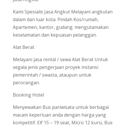
Kami Spesialis Jasa Angkut Melayani angkutan
dalam dan luar kota. Pindah Kos/rumah,
Apartemen, kantor, gudang. mengutamakan
keselamatan dan kepuasan pelanggan.
Alat Berat
Melayani jasa rental / sewa Alat Berat Untuk
segala jenis pengerjaan proyek instansi
pemerintah / swasta, ataupun untuk
perorangan.
Booking Hotel
Menyewakan Bus pariwisata untuk berbagai
macam keperluan anda dengan harga yang
kompetitif. Elf 15 – 19 seat, Micro 12 kursi, Bus