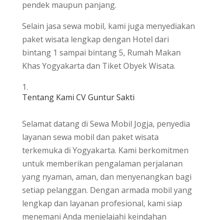
pendek maupun panjang.
Selain jasa sewa mobil, kami juga menyediakan
paket wisata lengkap dengan Hotel dari
bintang 1 sampai bintang 5, Rumah Makan
Khas Yogyakarta dan Tiket Obyek Wisata.
Tentang Kami CV Guntur Sakti
Selamat datang di Sewa Mobil Jogja, penyedia
layanan sewa mobil dan paket wisata
terkemuka di Yogyakarta. Kami berkomitmen
untuk memberikan pengalaman perjalanan
yang nyaman, aman, dan menyenangkan bagi
setiap pelanggan. Dengan armada mobil yang
lengkap dan layanan profesional, kami siap
menemani Anda menjelajahi keindahan