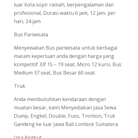
luar kota sopir ramah, berpengalaman dan
profesional, Durasi waktu 6 jam, 12 jam, per
hari, 24 jam
Bus Pariwisata
Menyewakan Bus pariwisata untuk berbagai
macam keperluan anda dengan harga yang
kompetitif. Elf 15 – 19 seat, Micro 12 kursi, Bus
Medium 37 seat, Bus Besar 60 seat.
Truk
Anda membutuhkan kendaraan dengan
muatan besar, kami Menyediakan Jasa Sewa
Dump, Engkel, Double, Fuso, Tronton, Truk
Gandeng ke luar Jawa Bali Lombok Sumatera
Jasa Angkut