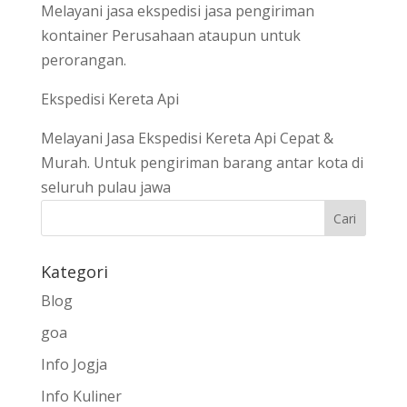
Melayani jasa ekspedisi jasa pengiriman
kontainer Perusahaan ataupun untuk
perorangan.
Ekspedisi Kereta Api
Melayani Jasa Ekspedisi Kereta Api Cepat &
Murah. Untuk pengiriman barang antar kota di
seluruh pulau jawa
Kategori
Blog
goa
Info Jogja
Info Kuliner