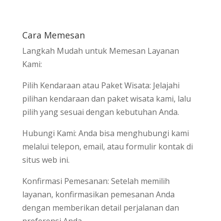
Cara Memesan
Langkah Mudah untuk Memesan Layanan
Kami:
Pilih Kendaraan atau Paket Wisata: Jelajahi
pilihan kendaraan dan paket wisata kami, lalu
pilih yang sesuai dengan kebutuhan Anda.
Hubungi Kami: Anda bisa menghubungi kami
melalui telepon, email, atau formulir kontak di
situs web ini.
Konfirmasi Pemesanan: Setelah memilih
layanan, konfirmasikan pemesanan Anda
dengan memberikan detail perjalanan dan