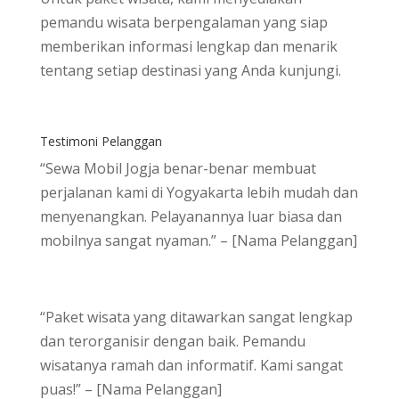
pemandu wisata berpengalaman yang siap
memberikan informasi lengkap dan menarik
tentang setiap destinasi yang Anda kunjungi.
Testimoni Pelanggan
“Sewa Mobil Jogja benar-benar membuat
perjalanan kami di Yogyakarta lebih mudah dan
menyenangkan. Pelayanannya luar biasa dan
mobilnya sangat nyaman.” – [Nama Pelanggan]
“Paket wisata yang ditawarkan sangat lengkap
dan terorganisir dengan baik. Pemandu
wisatanya ramah dan informatif. Kami sangat
puas!” – [Nama Pelanggan]