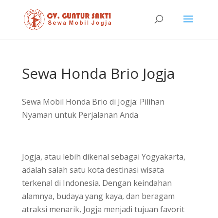
Sewa Honda Brio Jogja
Sewa Mobil Honda Brio di Jogja: Pilihan
Nyaman untuk Perjalanan Anda
Jogja, atau lebih dikenal sebagai Yogyakarta,
adalah salah satu kota destinasi wisata
terkenal di Indonesia. Dengan keindahan
alamnya, budaya yang kaya, dan beragam
atraksi menarik, Jogja menjadi tujuan favorit