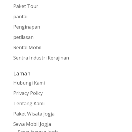
Paket Tour
pantai
Penginapan
petilasan
Rental Mobil
Sentra Industri Kerajinan
Laman
Hubungi Kami
Privacy Policy
Tentang Kami
Paket Wisata Jogja
Sewa Mobil Jogja