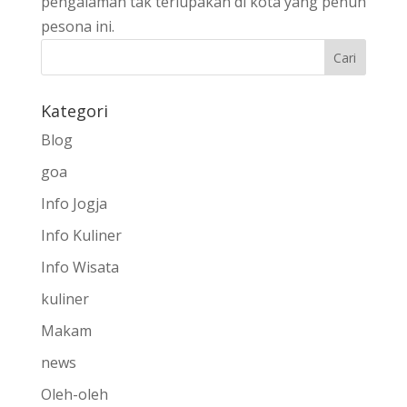
pengalaman tak terlupakan di kota yang penuh
pesona ini.
Kategori
Blog
goa
Info Jogja
Info Kuliner
Info Wisata
kuliner
Makam
news
Oleh-oleh