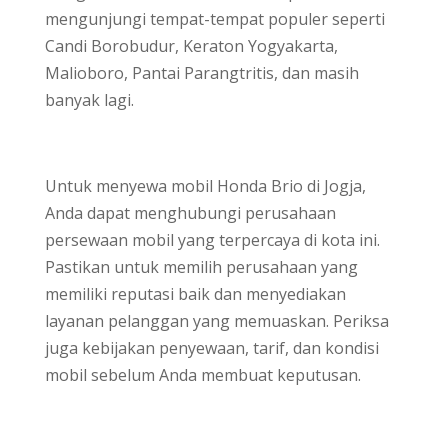
mengunjungi tempat-tempat populer seperti
Candi Borobudur, Keraton Yogyakarta,
Malioboro, Pantai Parangtritis, dan masih
banyak lagi.
Untuk menyewa mobil Honda Brio di Jogja,
Anda dapat menghubungi perusahaan
persewaan mobil yang terpercaya di kota ini.
Pastikan untuk memilih perusahaan yang
memiliki reputasi baik dan menyediakan
layanan pelanggan yang memuaskan. Periksa
juga kebijakan penyewaan, tarif, dan kondisi
mobil sebelum Anda membuat keputusan.