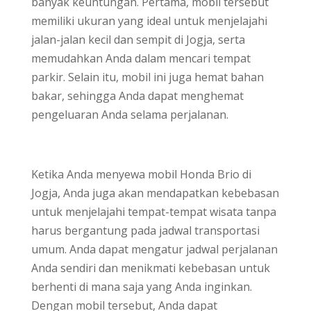
banyak keuntungan. Pertama, mobil tersebut
memiliki ukuran yang ideal untuk menjelajahi
jalan-jalan kecil dan sempit di Jogja, serta
memudahkan Anda dalam mencari tempat
parkir. Selain itu, mobil ini juga hemat bahan
bakar, sehingga Anda dapat menghemat
pengeluaran Anda selama perjalanan.
Ketika Anda menyewa mobil Honda Brio di
Jogja, Anda juga akan mendapatkan kebebasan
untuk menjelajahi tempat-tempat wisata tanpa
harus bergantung pada jadwal transportasi
umum. Anda dapat mengatur jadwal perjalanan
Anda sendiri dan menikmati kebebasan untuk
berhenti di mana saja yang Anda inginkan.
Dengan mobil tersebut, Anda dapat