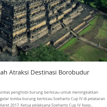
h Atraksi Destinasi Borobudur
nitas penghobi burung berkicau untuk meningkatkan
elar lomba burung berkicau Soeharto Cup IV di pelataran
ret 2017. Ketua pelaksana Soeharto Cup IV Asep...