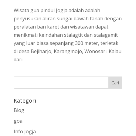
Wisata gua pindul Jogja adalah adalah
penyusuran aliran sungai bawah tanah dengan
peralatan ban karet dan wisatawan dapat
menikmati keindahan stalagtit dan stalagamit
yang luar biasa sepanjang 300 meter, terletak
di desa Bejiharjo, Karangmojo, Wonosari. Kalau
dari...
Kategori
Blog
goa
Info Jogja