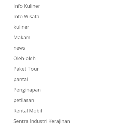
Info Kuliner
Info Wisata
kuliner
Makam
news
Oleh-oleh
Paket Tour
pantai
Penginapan
petilasan
Rental Mobil
Sentra Industri Kerajinan