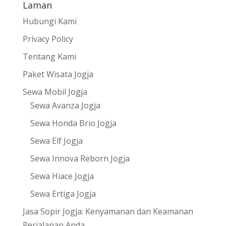
Laman
Hubungi Kami
Privacy Policy
Tentang Kami
Paket Wisata Jogja
Sewa Mobil Jogja
Sewa Avanza Jogja
Sewa Honda Brio Jogja
Sewa Elf Jogja
Sewa Innova Reborn Jogja
Sewa Hiace Jogja
Sewa Ertiga Jogja
Jasa Sopir Jogja: Kenyamanan dan Keamanan
Perjalanan Anda