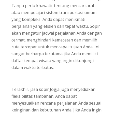
Tanpa perlu khawatir tentang mencari arah
atau mempelajari sistem transportasi umum
yang kompleks, Anda dapat menikmati
perjalanan yang efisien dan tepat waktu. Sopir
akan mengatur jadwal perjalanan Anda dengan
cermat, menghindari kemacetan dan memilih
rute tercepat untuk mencapai tujuan Anda. Ini
sangat berharga terutama jika Anda memiliki
daftar tempat wisata yang ingin dikunjungi
dalam waktu terbatas.
Terakhir, jasa sopir Jogja juga menyediakan
fleksibilitas tambahan. Anda dapat
menyesuaikan rencana perjalanan Anda sesuai
keinginan dan kebutuhan Anda. Jika Anda ingin