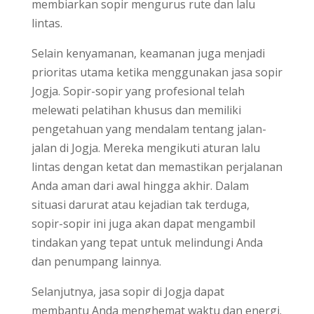
membiarkan sopir mengurus rute dan lalu
lintas.
Selain kenyamanan, keamanan juga menjadi
prioritas utama ketika menggunakan jasa sopir
Jogja. Sopir-sopir yang profesional telah
melewati pelatihan khusus dan memiliki
pengetahuan yang mendalam tentang jalan-
jalan di Jogja. Mereka mengikuti aturan lalu
lintas dengan ketat dan memastikan perjalanan
Anda aman dari awal hingga akhir. Dalam
situasi darurat atau kejadian tak terduga,
sopir-sopir ini juga akan dapat mengambil
tindakan yang tepat untuk melindungi Anda
dan penumpang lainnya.
Selanjutnya, jasa sopir di Jogja dapat
membantu Anda menghemat waktu dan energi.