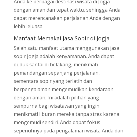
Anda ke berbagai destinasi wisata di Jogja
dengan aman dan tepat waktu, sehingga Anda
dapat merencanakan perjalanan Anda dengan
lebih leluasa.
Manfaat Memakai Jasa Sopir di
Jogja
Salah satu manfaat utama menggunakan jasa
sopir Jogja adalah kenyamanan. Anda dapat
duduk santai di belakang, menikmati
pemandangan sepanjang perjalanan,
sementara sopir yang terlatih dan
berpengalaman mengemudikan kendaraan
dengan aman. Ini adalah pilihan yang
sempurna bagi wisatawan yang ingin
menikmati liburan mereka tanpa stres karena
mengemudi sendiri. Anda dapat fokus
sepenuhnya pada pengalaman wisata Anda dan