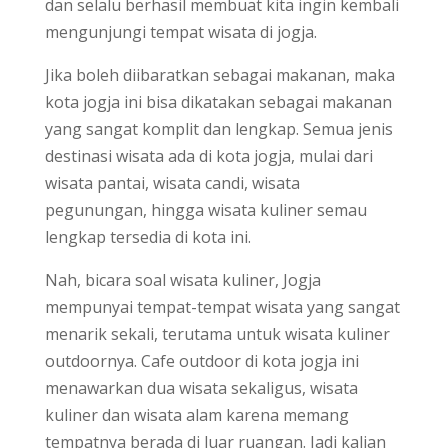
dan selalu berhasil membuat kita ingin kembali
mengunjungi tempat wisata di jogja.
Jika boleh diibaratkan sebagai makanan, maka
kota jogja ini bisa dikatakan sebagai makanan
yang sangat komplit dan lengkap. Semua jenis
destinasi wisata ada di kota jogja, mulai dari
wisata pantai, wisata candi, wisata
pegunungan, hingga wisata kuliner semau
lengkap tersedia di kota ini.
Nah, bicara soal wisata kuliner, Jogja
mempunyai tempat-tempat wisata yang sangat
menarik sekali, terutama untuk wisata kuliner
outdoornya. Cafe outdoor di kota jogja ini
menawarkan dua wisata sekaligus, wisata
kuliner dan wisata alam karena memang
tempatnya berada di luar ruangan. Jadi kalian