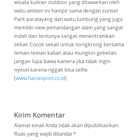
wisata kuliner outdoor yang ditawarkan oleh
watu amben ini hampir sama dengan sunset
Park paralayang dan watu lumbung yang juga
memiliki view pemandangan alam yang sangat
indah dan tentunya sangat menentramkan
sekali. Cocok sekali untuk nongkrong bersama
teman-teman kalian atau mungkin gebetan.
Jangan lupa bawa kamera jika tidak ingin
nyesel karena nggak bisa selfie.
(
www.harianpost.co.id
)
Kirim Komentar
Alamat email Anda tidak akan dipublikasikan.
Ruas yang wajib ditandai
*