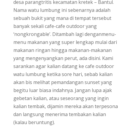
desa parangtritis kecamatan kretek – Bantul.
Nama watu lumbung ini sebenarnya adalah
sebuah bukit yang mana di tempat tersebut
banyak sekali cafe-cafe outdoor yang
‘nongkrongable’. Ditambah lagi denganmenu-
menu makanan yang super lengkap mulai dari
makanan ringan hingga makanan-makanan
yang mengenyangkan perut, ada disini. Kami
sarankan agar kalian datang ke cafe outdoor
watu lumbung ketika sore hari, sebab kalian
akan bis melihat pemandangan sunset yang
begitu luar biasa indahnya. Jangan lupa ajak
gebetan kalian, atau seseorang yang ingin
kalian tembak, dijamin mereka akan terpesona
dan langsung menerima tembakan kalian
(kalau beruntung).