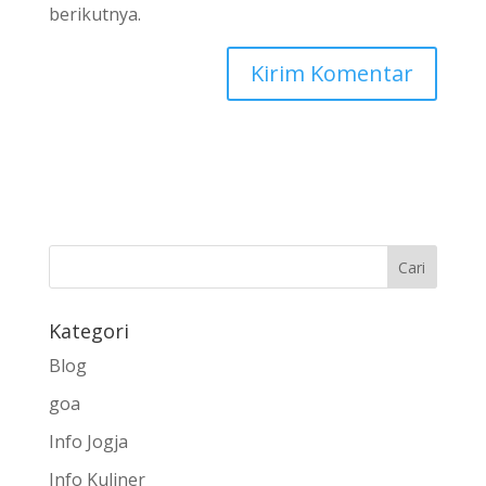
berikutnya.
Kategori
Blog
goa
Info Jogja
Info Kuliner