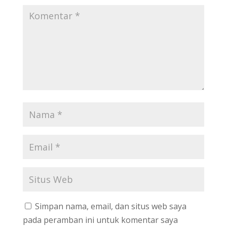
Simpan nama, email, dan situs web saya
pada peramban ini untuk komentar saya