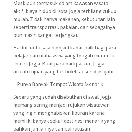
Meskipun termasuk dalam kawasan wisata
aktif, biaya hidup di Kota Jogja terbilang cukup
murah. Tidak hanya makanan, kebutuhan lain
seperti transportasi, pakaian, dan sebagainya
pun masih sangat terjangkau.
Hal ini tentu saja menjadi kabar baik bagi para
pelajar dan mahasiswa yang tengah menuntut
ilmu di Jogja. Buat para backpacker, Jogja
adalah tujuan yang tak boleh absen dijelajahi.
– Punya Banyak Tempat Wisata Menarik
Seperti yang sudah disebutkan di awal, Jogja
memang sering menjadi rujukan wisatawan
yang ingin menghabiskan liburan karena
memiliki banyak sekali destinasi menarik yang
bahkan jumlahnya sampai ratusan.