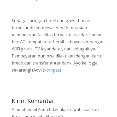
–
Sebagai jaringan hotel dan guest house
terbesar di Indonesia, Airy Rooms siap
memberikan fasilitas terbaik mulai dari kamar
ber-AC, tempat tidur bersih, shower air hangat,
WiFi gratis, TV layar datar, dan sebagainya.
Pembayaran pun bisa dilakukan dengan kartu
kredit dan transfer antar bank. Ayo ke Jogja
sekarang! (Adv) (
kompas
)
Kirim Komentar
Alamat email Anda tidak akan dipublikasikan.
Ruas yang wajib ditandai
*