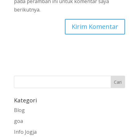
pada peramban ini untuk komentar saya
berikutnya.
Kategori
Blog
goa
Info Jogja