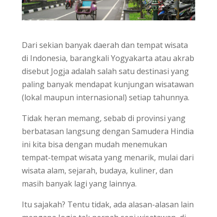
Dari sekian banyak daerah dan tempat wisata
di Indonesia, barangkali Yogyakarta atau akrab
disebut Jogja adalah salah satu destinasi yang
paling banyak mendapat kunjungan wisatawan
(lokal maupun internasional) setiap tahunnya.
Tidak heran memang, sebab di provinsi yang
berbatasan langsung dengan Samudera Hindia
ini kita bisa dengan mudah menemukan
tempat-tempat wisata yang menarik, mulai dari
wisata alam, sejarah, budaya, kuliner, dan
masih banyak lagi yang lainnya.
Itu sajakah? Tentu tidak, ada alasan-alasan lain