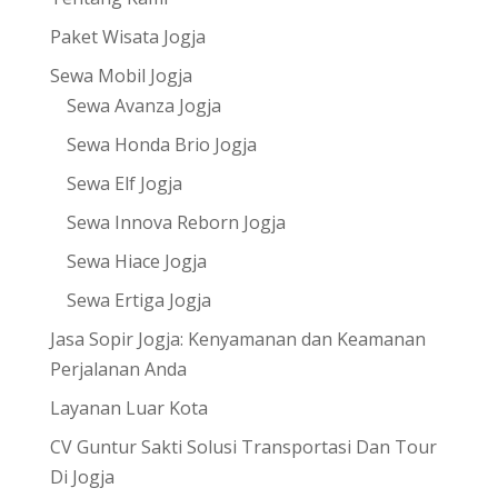
Paket Wisata Jogja
Sewa Mobil Jogja
Sewa Avanza Jogja
Sewa Honda Brio Jogja
Sewa Elf Jogja
Sewa Innova Reborn Jogja
Sewa Hiace Jogja
Sewa Ertiga Jogja
Jasa Sopir Jogja: Kenyamanan dan Keamanan
Perjalanan Anda
Layanan Luar Kota
CV Guntur Sakti Solusi Transportasi Dan Tour
Di Jogja