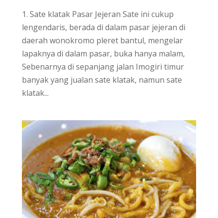
1. Sate klatak Pasar Jejeran Sate ini cukup
lengendaris, berada di dalam pasar jejeran di
daerah wonokromo pleret bantul, mengelar
lapaknya di dalam pasar, buka hanya malam,
Sebenarnya di sepanjang jalan Imogiri timur
banyak yang jualan sate klatak, namun sate
klatak...