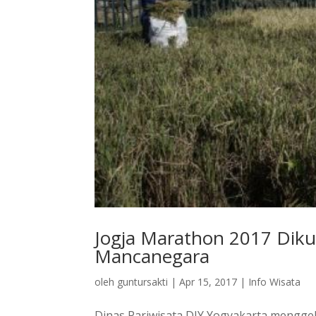
Jogja Marathon 2017 Dikut
Mancanegara
oleh
guntursakti
|
Apr 15, 2017
|
Info Wisata
Dinas Pariwisata DIY Yogyakarta menggel