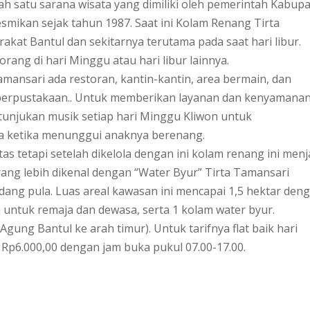
ah satu sarana wisata yang dimiliki oleh pemerintah Kabup
smikan sejak tahun 1987. Saat ini Kolam Renang Tirta
kat Bantul dan sekitarnya terutama pada saat hari libur.
ang di hari Minggu atau hari libur lainnya.
tamansari ada restoran, kantin-kantin, area bermain, dan
perpustakaan.. Untuk memberikan layanan dan kenyamana
unjukan musik setiap hari Minggu Kliwon untuk
a ketika menunggui anaknya berenang.
tas tetapi setelah dikelola dengan ini kolam renang ini menj
arang lebih dikenal dengan “Water Byur” Tirta Tamansari
dang pula. Luas areal kawasan ini mencapai 1,5 hektar den
untuk remaja dan dewasa, serta 1 kolam water byur.
Agung Bantul ke arah timur). Untuk tarifnya flat baik hari
 Rp6.000,00 dengan jam buka pukul 07.00-17.00.