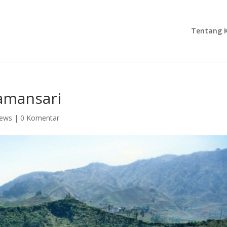
Tentang 
amansari
ews
|
0 Komentar