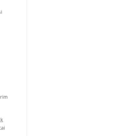
i
rim
ek
tai