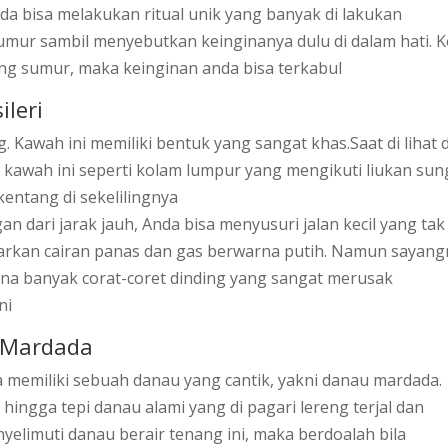
da bisa melakukan ritual unik yang banyak di lakukan
umur sambil menyebutkan keinginanya dulu di dalam hati. 
ng sumur, maka keinginan anda bisa terkabul
ileri
g. Kawah ini memiliki bentuk yang sangat khas.Saat di lihat 
, kawah ini seperti kolam lumpur yang mengikuti liukan sun
ntang di sekelilingnya
dari jarak jauh, Anda bisa menyusuri jalan kecil yang tak
uarkan cairan panas dan gas berwarna putih. Namun sayan
arena banyak corat-coret dinding yang sangat merusak
ni
u Mardada
 memiliki sebuah danau yang cantik, yakni danau mardada.
 hingga tepi danau alami yang di pagari lereng terjal dan
elimuti danau berair tenang ini, maka berdoalah bila