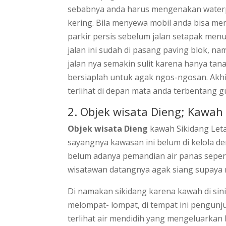
sebabnya anda harus mengenakan waterp
kering. Bila menyewa mobil anda bisa m
parkir persis sebelum jalan setapak menuj
jalan ini sudah di pasang paving blok, n
jalan nya semakin sulit karena hanya tan
bersiaplah untuk agak ngos-ngosan. Akhi
terlihat di depan mata anda terbentang
2. Objek wisata Dieng; Kawah
Objek wisata Dieng
kawah Sikidang Letak
sayangnya kawasan ini belum di kelola de
belum adanya pemandian air panas seperti
wisatawan datangnya agak siang supaya
Di namakan sikidang karena kawah di sini
melompat- lompat, di tempat ini pengunju
terlihat air mendidih yang mengeluarkan b