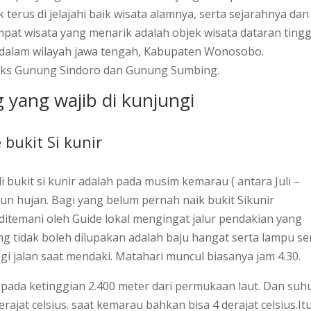
erus di jelajahi baik wisata alamnya, serta sejarahnya dan
at wisata yang menarik adalah objek wisata dataran tingg
alam wilayah jawa tengah, Kabupaten Wonosobo.
leks Gunung Sindoro dan Gunung Sumbing.
g yang wajib di kunjungi
 bukit Si kunir
 bukit si kunir adalah pada musim kemarau ( antara Juli –
urun hujan. Bagi yang belum pernah naik bukit Sikunir
ditemani oleh Guide lokal mengingat jalur pendakian yang
ang tidak boleh dilupakan adalah baju hangat serta lampu se
i jalan saat mendaki. Matahari muncul biasanya jam 4.30.
k pada ketinggian 2.400 meter dari permukaan laut. Dan suh
erajat celsius. saat kemarau bahkan bisa 4 derajat celsius.It