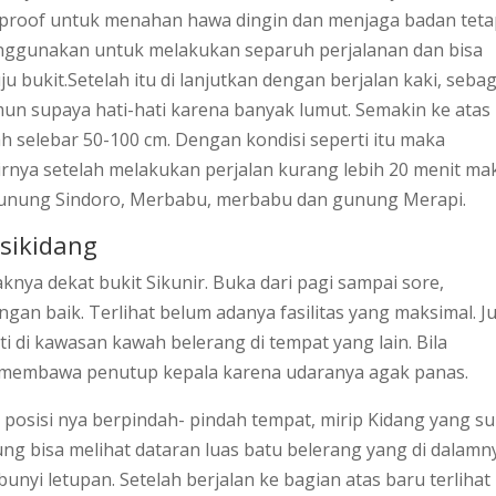
roof untuk menahan hawa dingin dan menjaga badan teta
enggunakan untuk melakukan separuh perjalanan dan bisa
u bukit.Setelah itu di lanjutkan dengan berjalan kaki, seba
amun supaya hati-hati karena banyak lumut. Semakin ke atas
ah selebar 50-100 cm. Dengan kondisi seperti itu maka
rnya setelah melakukan perjalan kurang lebih 20 menit ma
 gunung Sindoro, Merbabu, merbabu dan gunung Merapi.
 sikidang
nya dekat bukit Sikunir. Buka dari pagi sampai sore,
ngan baik. Terlihat belum adanya fasilitas yang maksimal. J
 di kawasan kawah belerang di tempat yang lain. Bila
 membawa penutup kepala karena udaranya agak panas.
 posisi nya berpindah- pindah tempat, mirip Kidang yang s
ng bisa melihat dataran luas batu belerang yang di dalamn
unyi letupan. Setelah berjalan ke bagian atas baru terlihat