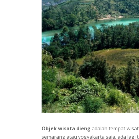
Objek wisata dieng
adalah tempat wisata
semarang atau yogyakarta saja, ada lagi