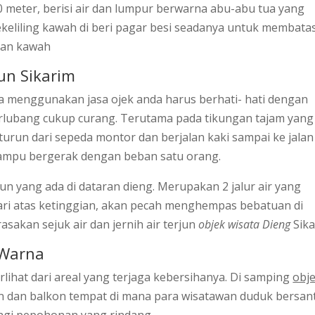
0 meter, berisi air dan lumpur berwarna abu-abu tua yang
keliling kawah di beri pagar besi seadanya untuk membatas
ngan kawah
jun Sikarim
bila menggunakan jasa ojek anda harus berhati- hati dengan
berlubang cukup curang. Terutama pada tikungan tajam yang
 turun dari sepeda montor dan berjalan kaki sampai ke jalan
ampu bergerak dengan beban satu orang.
ejun yang ada di dataran dieng. Merupakan 2 jalur air yang
ari atas ketinggian, akan pecah menghempas bebatuan di
sakan sejuk air dan jernih air terjun
objek wisata Dieng
Sika
 Warna
erlihat dari areal yang terjaga kebersihanya. Di samping
obj
n dan balkon tempat di mana para wisatawan duduk bersan