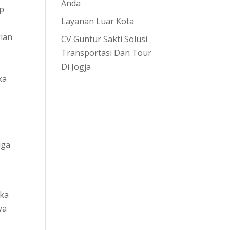
Anda
p
Layanan Luar Kota
gian
CV Guntur Sakti Solusi
Transportasi Dan Tour
Di Jogja
ka
uga
uka
ya