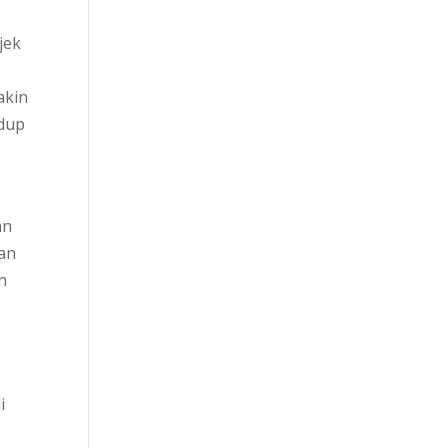
jek
akin
idup
an
pan
n
i