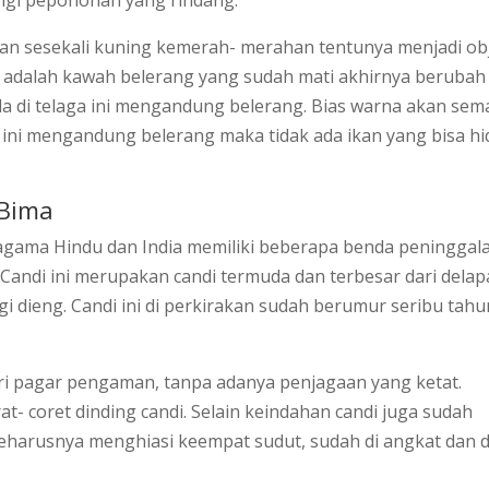
ingi pepohonan yang rindang.
 dan sesekali kuning kemerah- merahan tentunya menjadi ob
ini adalah kawah belerang yang sudah mati akhirnya berubah
ada di telaga ini mengandung belerang. Bias warna akan sem
ir ini mengandung belerang maka tidak ada ikan yang bisa h
 Bima
gama Hindu dan India memiliki beberapa benda peninggal
. Candi ini merupakan candi termuda dan terbesar dari dela
gi dieng. Candi ini di perkirakan sudah berumur seribu tahu
eri pagar pengaman, tanpa adanya penjagaan yang ketat.
t- coret dinding candi. Selain keindahan candi juga sudah
harusnya menghiasi keempat sudut, sudah di angkat dan d