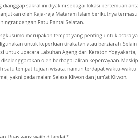
g dianggap sakral ini diyakini sebagai lokasi pertemuan ant
anjutkan oleh Raja-raja Mataram Islam berikutnya termasu
ningrat dengan Ratu Pantai Selatan.
arangkusumo merupakan tempat yang pen­ting untuk acara y
 digunakan untuk keperluan tirakatan atau berziarah. Selain 
kasi untuk upacara Labuhan Ageng dari Keraton Yogyakarta,
a diselenggarakan oleh berbagai aliran kepercayaan. Meski
lah satu tempat tujuan wisata, namun terdapat waktu-waktu
amai, yakni pada malam Selasa Kliwon dan Jum’at Kliwon.
an.
Ruas yang wajib ditandai
*