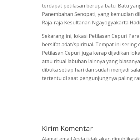
terdapat petilasan berupa batu. Batu yan
Panembahan Senopati, yang kemudian dil
Raja-raja Kesultanan Ngayog­yakarta Hadi
Sekarang ini, lokasi Petilasan Cepuri P
bersifat adat/spiritual. Tempat ini sering
Petilasan Cepuri juga kerap dijadikan lo
atau ritual labuhan lainnya yang biasany
dibuka setiap hari dan sudah menjadi sa
tertentu di saat pe­ngunjungnya paling r
Kirim Komentar
Alamat email Anda tidak akan dipublikasik