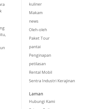
kuliner
ara
k
Makam
news
ang
Oleh-oleh
itu,
Paket Tour
pantai
pun
Penginapan
petilasan
Rental Mobil
Sentra Industri Kerajinan
Laman
Hubungi Kami