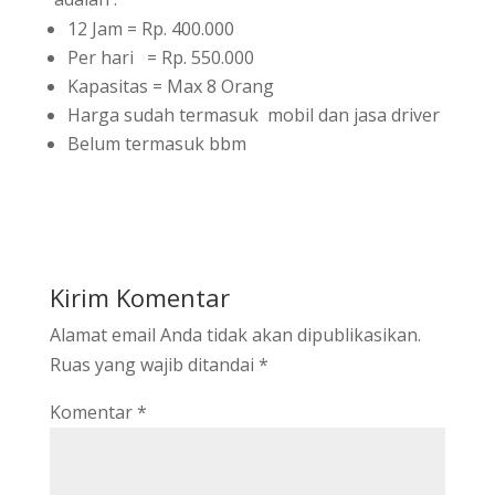
12 Jam = Rp. 400.000
Per hari = Rp. 550.000
Kapasitas = Max 8 Orang
Harga sudah termasuk mobil dan jasa driver
Belum termasuk bbm
Kirim Komentar
Alamat email Anda tidak akan dipublikasikan.
Ruas yang wajib ditandai
*
Komentar
*