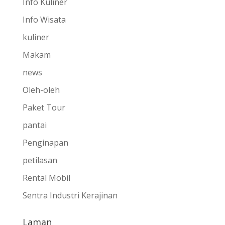
Info Kuliner
Info Wisata
kuliner
Makam
news
Oleh-oleh
Paket Tour
pantai
Penginapan
petilasan
Rental Mobil
Sentra Industri Kerajinan
Laman