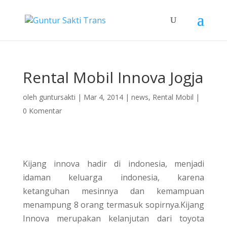
Rental Mobil Innova Jogja
oleh
guntursakti
|
Mar 4, 2014
|
news
,
Rental Mobil
|
0 Komentar
Kijang innova hadir di indonesia, menjadi
idaman keluarga indonesia, karena
ketanguhan mesinnya dan kemampuan
menampung 8 orang termasuk sopirnya.Kijang
Innova merupakan kelanjutan dari toyota